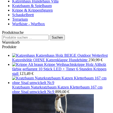
Katzenhaus Hundehaus Villa
Kratzbaum & Spielbaum
Krippe & Krippenfiguren
Schaukelbrett
Terrarium
Wurfkiste - Wurfbox
Produktsuche
Suchen
Suchen
nach:
Warenkorb
Produkte
Katzenhaus Holz BEIGE Outdoor Wetterfest
Katzenhöhle OHNE Katzenklappe Hundehütte
230,99
€
Krippe Weihnachtskrippe Holz Altholz
färbig geflammt 10 Stück LED + Timer 6 Stunden Krippen
stall
123,49
€
Kratzbaum Naturkratzbaum Katzen Kletterbaum 167 cm
ohne Sisal umwickelt Nr.9
899,00
€