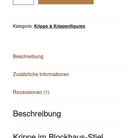
Weihnachtskrippe
Holz
Beleuchtung
LED
Kategorie:
Krippe & Krippenfiguren
Beleuchtung
Timerfunktion
6
Stunden
Beschreibung
Krippen
Stall
Zusätzliche Informationen
OHNE
Figuren
Rezensionen (1)
Menge
Beschreibung
Krippe im Blockhaus-Stiel