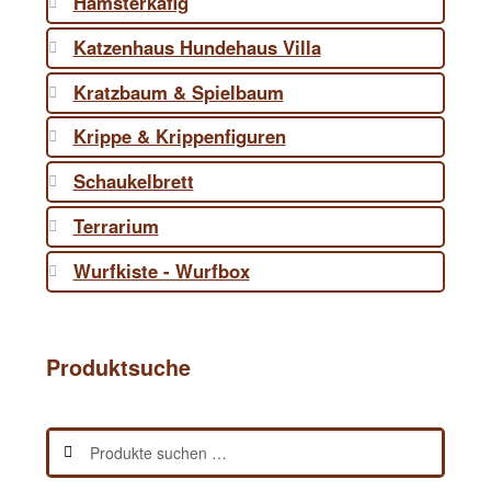
Hamsterkäfig
Katzenhaus Hundehaus Villa
Kratzbaum & Spielbaum
Krippe & Krippenfiguren
Schaukelbrett
Terrarium
Wurfkiste - Wurfbox
Produktsuche
Suchen
Suchen
nach: