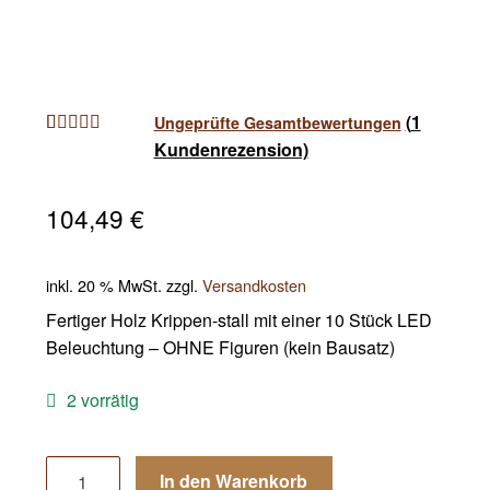
(
1
Ungeprüfte Gesamtbewertungen
Kundenrezension)
Bewertet mit
1
5.00
von 5,
basierend auf
104,49
€
Kundenbewe
rtung
inkl. 20 % MwSt.
zzgl.
Versandkosten
Fertiger Holz Krippen-stall mit einer 10 Stück LED
Beleuchtung – OHNE Figuren (kein Bausatz)
2 vorrätig
Krippe
In den Warenkorb