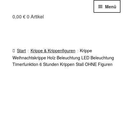
Zur
Zum
Menü
Navigation
Inhalt
0,00
€
0 Artikel
Holzfuchs Chris
springen
springen
Online-Shop
Mein Holzfuchs
Warenkorb
Start
Krippe & Krippenfiguren
Krippe
Zahlung und Versand
Weihnachtskrippe Holz Beleuchtung LED Beleuchtung
Cookie-Richtlinie (EU)
Timerfunktion 6 Stunden Krippen Stall OHNE Figuren