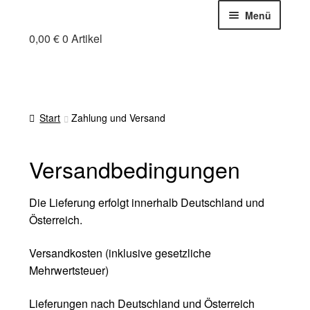
Zur
Zum
Menü
Navigation
Inhalt
0,00
€
0 Artikel
Holzfuchs Chris
springen
springen
Online-Shop
Mein Holzfuchs
Warenkorb
Start
Zahlung und Versand
Zahlung und Versand
Cookie-Richtlinie (EU)
Versandbedingungen
Die Lieferung erfolgt innerhalb Deutschland und
Österreich.
Versandkosten (inklusive gesetzliche
Mehrwertsteuer)
Lieferungen nach Deutschland und Österreich