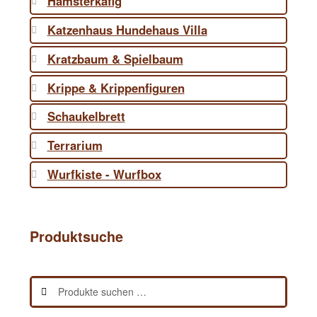
Hamsterkäfig
Katzenhaus Hundehaus Villa
Kratzbaum & Spielbaum
Krippe & Krippenfiguren
Schaukelbrett
Terrarium
Wurfkiste - Wurfbox
Produktsuche
Suchen
Suchen
nach: