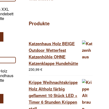
s XXL
undebett
tte
Produkte
Katzenhaus Holz BEIGE
Outdoor Wetterfest
Katzenhöhle OHNE
Katzenklappe Hundehütte
230,99
€
Holz
Hundhaus
tte
Krippe Weihnachtskrippe
Holz Altholz färbig
geflammt 10 Stück LED +
Timer 6 Stunden Krippen
stall