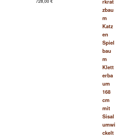
728,00
€