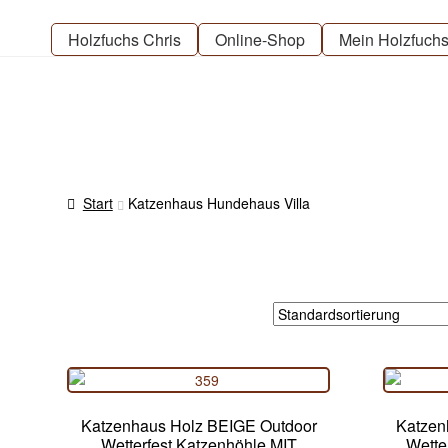
Zur
Zum
Navigation
Inhalt
Holzfuchs Chris
Online-Shop
Mein Holzfuch
springen
springen
Start
Katzenhaus Hundehaus Villa
Katzenhaus Holz BEIGE Outdoor
Katzen
Wetterfest Katzenhöhle MIT
Wette