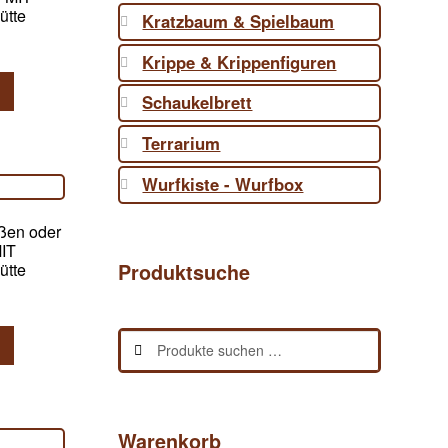
ütte
Kratzbaum & Spielbaum
Krippe & Krippenfiguren
Schaukelbrett
Terrarium
Wurfkiste - Wurfbox
ßen oder
MIT
Produktsuche
ütte
Suchen
Suchen
nach:
Warenkorb