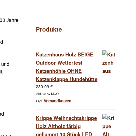
 30 Jahre
Produkte
nd
Katzenhaus Holz BEIGE
Outdoor Wetterfest
t und
Katzenhöhle OHNE
t.
Katzenklappe Hundehütte
230,99
€
inkl. 20 % MwSt.
Versandkosten
zzgl.
nd
Krippe Weihnachtskrippe
Holz Altholz färbig
geflammt 10 Stück LED +