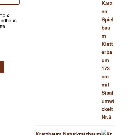
Holz
Hundhaus
tte
Kratzbaum Naturkratzbaum