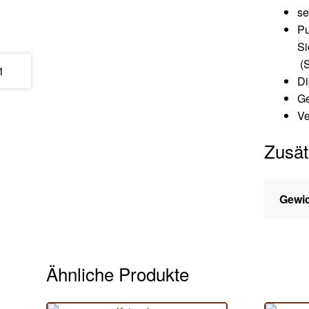
se
Pu
Si
(S
Di
Ge
Ve
Zusät
Gewi
Ähnliche Produkte