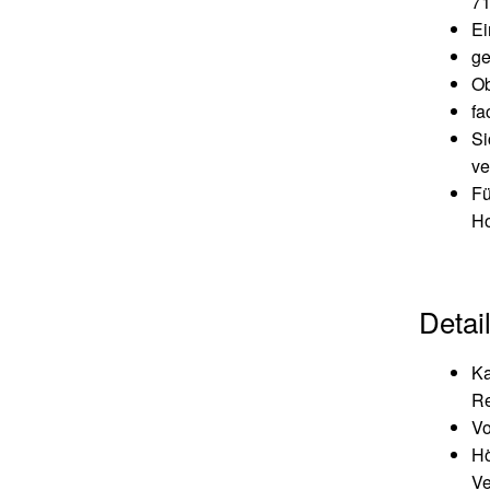
71
Ei
ge
Ob
fa
Si
ve
Fü
Ho
Detail
Ka
Re
Vo
Hö
Ve