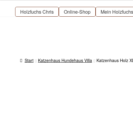
Zur
Zum
Navigation
Inhalt
Holzfuchs Chris
Online-Shop
Mein Holzfuch
springen
springen
Start
Katzenhaus Hundehaus Villa
Katzenhaus Holz X