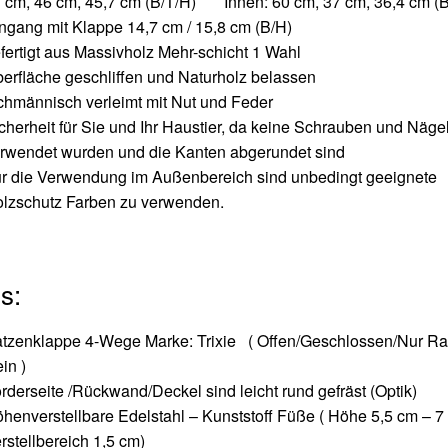
 cm, 46 cm, 45,7 cm (B/T/H) Innen: 60 cm, 37 cm, 36,4 cm (B
ngang mit Klappe 14,7 cm / 15,8 cm (B/H)
fertigt aus Massivholz Mehr-schicht 1 Wahl
erfläche geschliffen und Naturholz belassen
chmännisch verleimt mit Nut und Feder
cherheit für Sie und Ihr Haustier, da keine Schrauben und Näge
rwendet wurden und die Kanten abgerundet sind
r die Verwendung im Außenbereich sind unbedingt geeignete
lzschutz Farben zu verwenden.
s:
tzenklappe 4-Wege Marke: Trixie ( Offen/Geschlossen/Nur R
in )
rderseite /Rückwand/Deckel sind leicht rund gefräst (Optik)
henverstellbare Edelstahl – Kunststoff Füße ( Höhe 5,5 cm – 7
rstellbereich 1,5 cm)