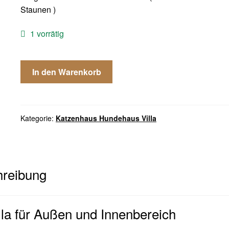
Staunen )
1 vorrätig
Katzenhaus
In den Warenkorb
Holz
XL
für
Außen
Kategorie:
Katzenhaus Hundehaus Villa
oder
Innen
Katzenhöhle
MIT
reibung
Katzenklappe
Hundehütte
Menge
lla für Außen und Innenbereich