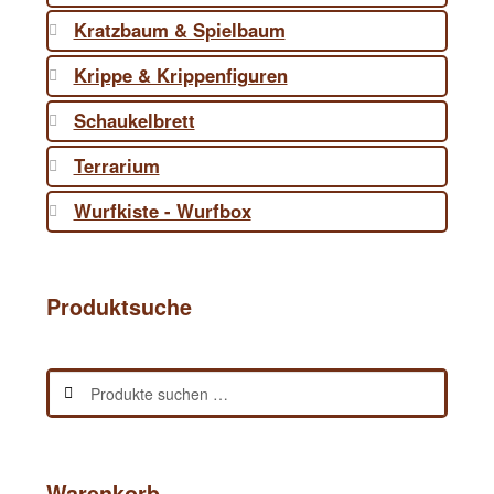
Kratzbaum & Spielbaum
Krippe & Krippenfiguren
Schaukelbrett
Terrarium
Wurfkiste - Wurfbox
Produktsuche
Suchen
Suchen
nach:
Warenkorb