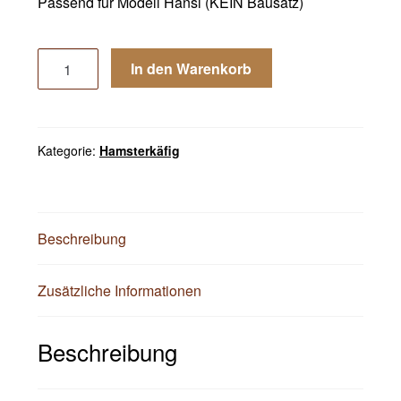
Passend für Modell Hansi (KEIN Bausatz)
Buddel
In den Warenkorb
Turm
für
Rennmäuse
Mäuse
Kategorie:
Hamsterkäfig
Hamster
Nager
Käfig
mit
Beschreibung
Späne
Menge
Zusätzliche Informationen
Beschreibung