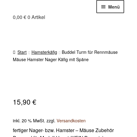
Zur
Zum
Menü
Navigation
Inhalt
0,00
€
0 Artikel
Holzfuchs Chris
springen
springen
Online-Shop
Mein Holzfuchs
Warenkorb
Start
Hamsterkäfig
Buddel Turm für Rennmäuse
Zahlung und Versand
Mäuse Hamster Nager Käfig mit Späne
Cookie-Richtlinie (EU)
15,90
€
inkl. 20 % MwSt.
zzgl.
Versandkosten
fertiger Nager- bzw. Hamster – Mäuse Zubehör