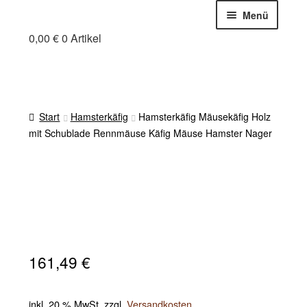
Zur
Zum
Menü
Navigation
Inhalt
0,00
€
0 Artikel
Holzfuchs Chris
springen
springen
Online-Shop
Mein Holzfuchs
Warenkorb
Start
Hamsterkäfig
Hamsterkäfig Mäusekäfig Holz
Zahlung und Versand
mit Schublade Rennmäuse Käfig Mäuse Hamster Nager
Cookie-Richtlinie (EU)
161,49
€
inkl. 20 % MwSt.
zzgl.
Versandkosten