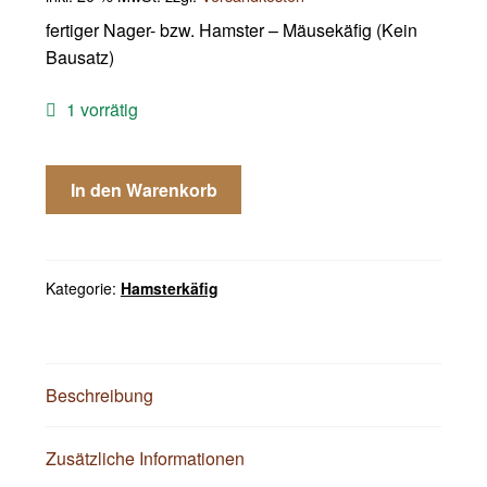
fertiger Nager- bzw. Hamster – Mäusekäfig (Kein
Bausatz)
1 vorrätig
Hamsterkäfig
In den Warenkorb
Mäusekäfig
Holz
mit
Schublade
Kategorie:
Hamsterkäfig
Rennmäuse
Käfig
Mäuse
Beschreibung
Hamster
Nager
Menge
Zusätzliche Informationen