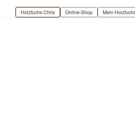
Zur
Zum
Navigation
Inhalt
Holzfuchs Chris
Online-Shop
Mein Holzfuch
springen
springen