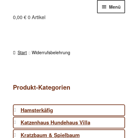
Zur
Zum
Menü
Navigation
Inhalt
0,00
€
0 Artikel
Holzfuchs Chris
springen
springen
Online-Shop
Mein Holzfuchs
Warenkorb
Start
Widerrufsbelehrung
Zahlung und Versand
Cookie-Richtlinie (EU)
Produkt-Kategorien
Hamsterkäfig
Katzenhaus Hundehaus Villa
Kratzbaum & Spielbaum