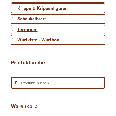
Krippe & Krippenfiguren
Schaukelbrett
Terrarium
Wurfkiste - Wurfbox
Produktsuche
Suchen
Suchen
nach:
Warenkorb