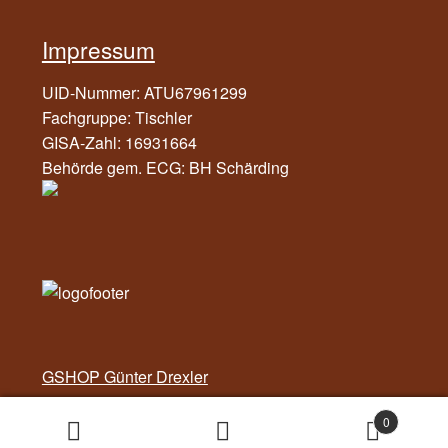
Impressum
UID-Nummer: ATU67961299
Fachgruppe: Tischler
GISA-Zahl: 16931664
Behörde gem. ECG: BH Schärding
GSHOP Günter Drexler
0
Suchen
Suchen