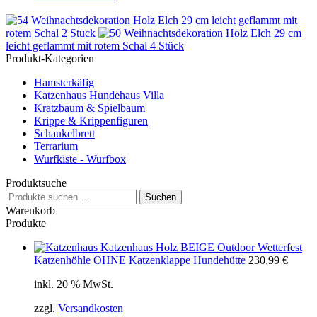
Weihnachtsdekoration Holz Elch 29 cm leicht geflammt mit
rotem Schal 2 Stück
Weihnachtsdekoration Holz Elch 29 cm
leicht geflammt mit rotem Schal 4 Stück
Produkt-Kategorien
Hamsterkäfig
Katzenhaus Hundehaus Villa
Kratzbaum & Spielbaum
Krippe & Krippenfiguren
Schaukelbrett
Terrarium
Wurfkiste - Wurfbox
Produktsuche
Suchen
Suchen
nach:
Warenkorb
Produkte
Katzenhaus Holz BEIGE Outdoor Wetterfest
Katzenhöhle OHNE Katzenklappe Hundehütte
230,99
€
inkl. 20 % MwSt.
zzgl.
Versandkosten