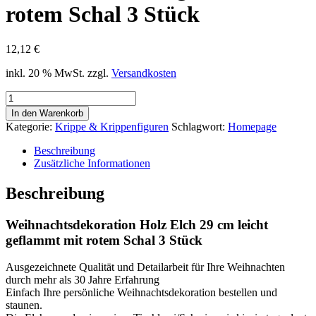
rotem Schal 3 Stück
12,12
€
inkl. 20 % MwSt.
zzgl.
Versandkosten
Weihnachtsdekoration
Holz
In den Warenkorb
Elch
Kategorie:
Krippe & Krippenfiguren
Schlagwort:
Homepage
29
cm
Beschreibung
leicht
Zusätzliche Informationen
geflammt
mit
Beschreibung
rotem
Schal
Weihnachtsdekoration Holz Elch 29 cm leicht
3
Stück
geflammt mit rotem Schal 3 Stück
Menge
Ausgezeichnete Qualität und Detailarbeit für Ihre Weihnachten
durch mehr als 30 Jahre Erfahrung
Einfach Ihre persönliche Weihnachtsdekoration bestellen und
staunen.