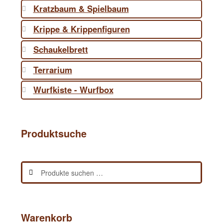
Kratzbaum & Spielbaum
Krippe & Krippenfiguren
Schaukelbrett
Terrarium
Wurfkiste - Wurfbox
Produktsuche
Suchen
Suchen
nach:
Warenkorb