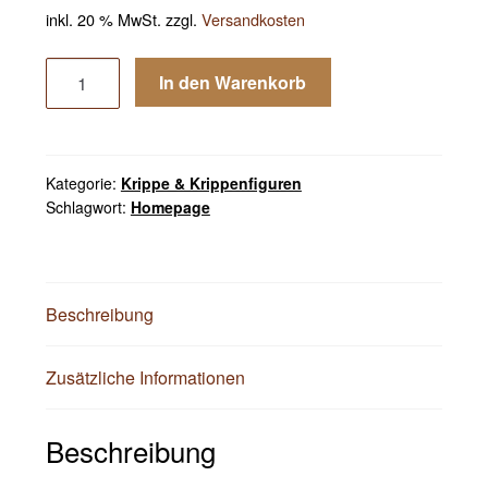
inkl. 20 % MwSt.
zzgl.
Versandkosten
Weihnachtsdekoration
In den Warenkorb
Holz
Elch
29
cm
Kategorie:
Krippe & Krippenfiguren
leicht
Schlagwort:
Homepage
geflammt
mit
rotem
Beschreibung
Schal
1
Stück
Zusätzliche Informationen
Menge
Beschreibung