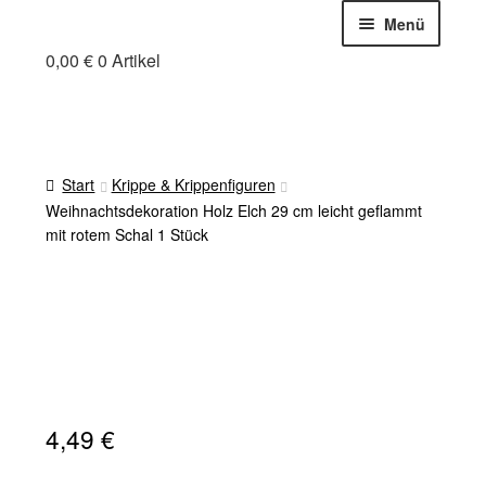
Zur
Zum
Menü
Navigation
Inhalt
0,00
€
0 Artikel
Holzfuchs Chris
springen
springen
Online-Shop
Mein Holzfuchs
Warenkorb
Start
Krippe & Krippenfiguren
Zahlung und Versand
Weihnachtsdekoration Holz Elch 29 cm leicht geflammt
Cookie-Richtlinie (EU)
mit rotem Schal 1 Stück
4,49
€