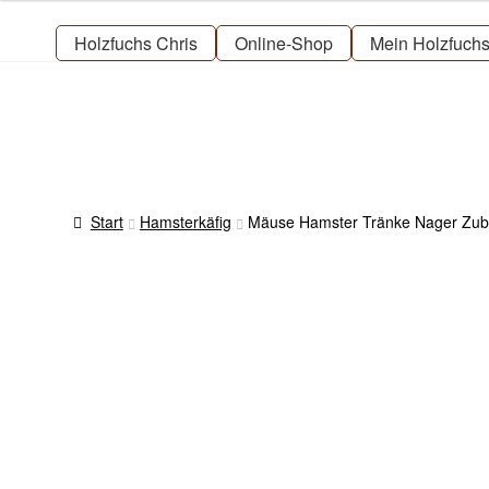
Zur
Zum
Navigation
Inhalt
Holzfuchs Chris
Online-Shop
Mein Holzfuch
springen
springen
Start
Hamsterkäfig
Mäuse Hamster Tränke Nager Zubeh