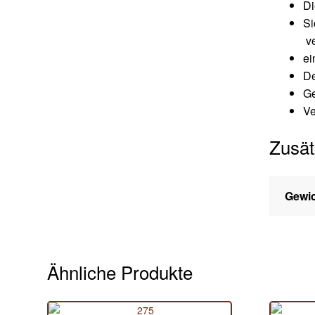
Di
Si
ve
ei
De
Ge
Ve
Zusät
Gewi
Ähnliche Produkte