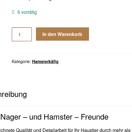
5 vorrätig
Mäuse
In den Warenkorb
Hamster
Tränke
Nager
Zubehör
Kategorie:
Hamsterkäfig
Käfig
Futternapf
Edelstahl
Holz
reibung
Menge
 Nager – und Hamster – Freunde
hnete Qualität und Detailarbeit für Ihr Haustier durch mehr als