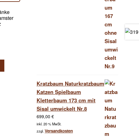
ränke
amster
z
Kratzbaum Naturkratzbaum
Katzen Spielbaum
Kletterbaum 173 cm mit
Sisal umwickelt Nr.8
699,00
€
inkl. 20 % MwSt.
Versandkosten
zzgl.